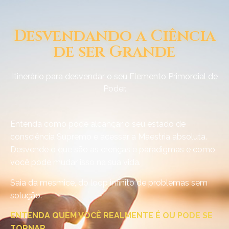
Desvendando a Ciência
de ser Grande
Itinerário para desvendar o seu Elemento Primordial de
Poder.
Entenda como pode alcançar o seu estado de
consciência Supremo e acessar a Maestria absoluta.
Desvende o que são as crenças e paradigmas e como
você pode mudar isso na sua vida.
Saia da mesmice, do loop infinito de problemas sem
solução.
ENTENDA QUEM VOCÊ REALMENTE É OU PODE SE
TORNAR.