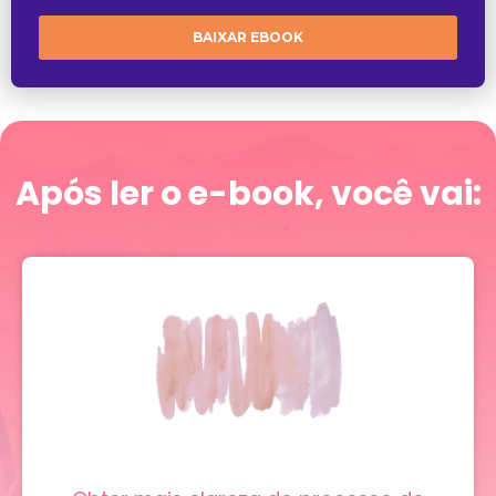
BAIXAR EBOOK
Após ler o e-book, você vai: