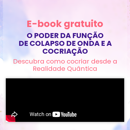
E-book gratuito
O PODER DA FUNÇÃO
DE COLAPSO DE ONDA E A
COCRIAÇÃO
Descubra como cocriar desde a
Realidade Quântica